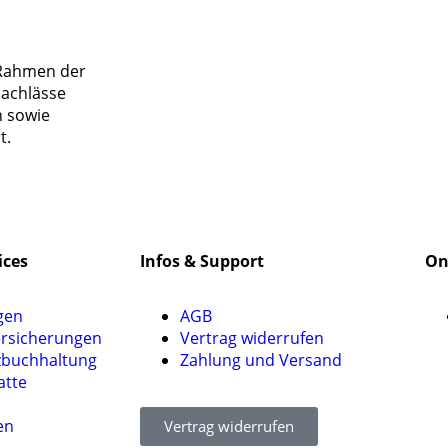
 Rahmen der
nachlässe
n sowie
t.
ices
Infos & Support
On
gen
AGB
ersicherungen
Vertrag widerrufen
zbuchhaltung
Zahlung und Versand
atte
en
Vertrag widerrufen